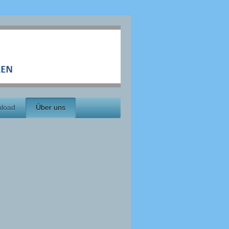
load
Über uns